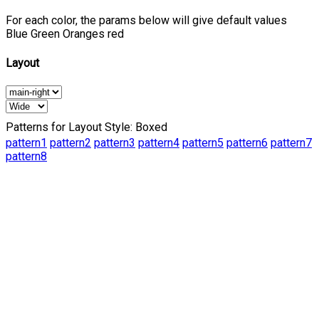
For each color, the params below will give default values
Blue
Green
Oranges
red
Layout
Patterns for Layout Style: Boxed
pattern1
pattern2
pattern3
pattern4
pattern5
pattern6
pattern7
pattern8