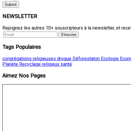
NEWSLETTER
Rejoignez les autres 10+ souscripteurs à la newsletter, et rec
Tags
Populaires
congrégations religieuses
drogue
Déforestaton
Ecologie
Econ
Planète
Recyclage
religieux
santé
Aimez
Nos Pages