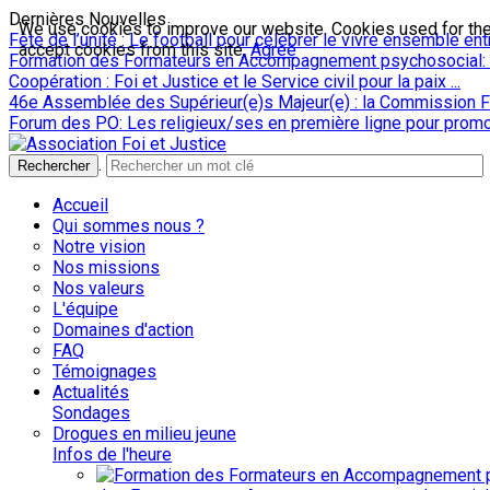
Dernières Nouvelles
We use cookies to improve our website. Cookies used for the e
Fête de l’unité : Le football pour célébrer le vivre ensemble entre
accept cookies from this site.
Agree
Formation des Formateurs en Accompagnement psychosocial: 5
Coopération : Foi et Justice et le Service civil pour la paix ...
46e Assemblée des Supérieur(e)s Majeur(e) : la Commission Foi
Forum des PO: Les religieux/ses en première ligne pour promou
.
Rechercher
Accueil
Qui sommes nous ?
Notre vision
Nos missions
Nos valeurs
L'équipe
Domaines d'action
FAQ
Témoignages
Actualités
Sondages
Drogues en milieu jeune
Infos de l'heure